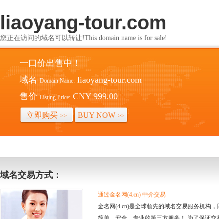
liaoyang-tour.com
您正在访问的域名可以转让!This domain name is for sale!
一口价出售中！
域名
liaoyang-tour.com
Domain Name:
售价
CNY 999.00
Listing Price:
立即购买
BUY NOW
>>
>>
域名交易方式：
通过金名网(4.cn) 中介交易
金名网(4.cn)是全球领先的域名交易服务机
简单、安全、专业的第三方服务！ 为了保证交