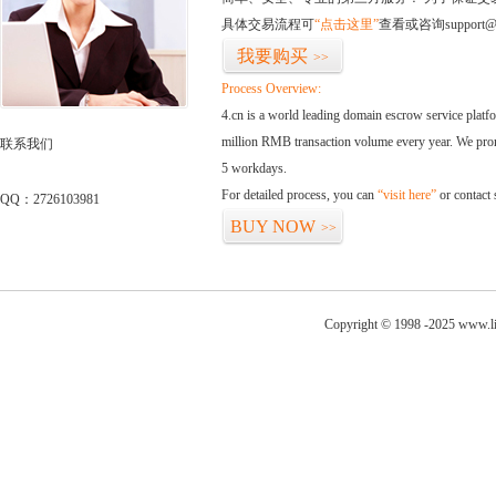
具体交易流程可
“点击这里”
查看或咨询support@
我要购买
>>
Process Overview:
4.cn is a world leading domain escrow service plat
million RMB transaction volume every year. We promi
联系我们
5 workdays.
For detailed process, you can
“visit here”
or contact
QQ：2726103981
BUY NOW
>>
Copyright © 1998 -2025 www.li